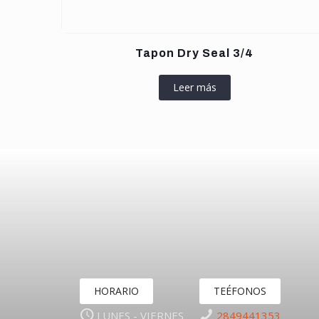
Tapon Dry Seal 3/4
Leer más
HORARIO
TEÉFONOS
LUNES - VIERNES
2849441353