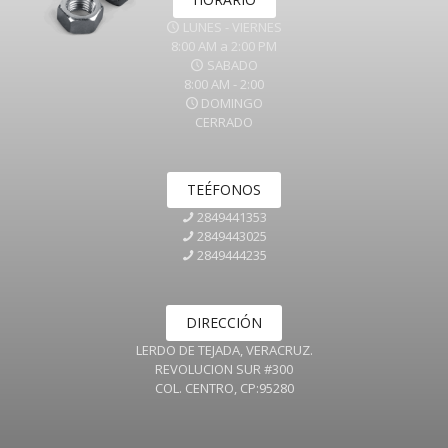
LUNES - VIERNES
8:00 AM a 2:00 PM
SABADO
8:00 AM - 2:00
DOMINGO
CERRADO
TEÉFONOS
2849441353
2849443025
2849444235
DIRECCIÓN
LERDO DE TEJADA, VERACRUZ.
REVOLUCION SUR #300
COL. CENTRO, CP:95280