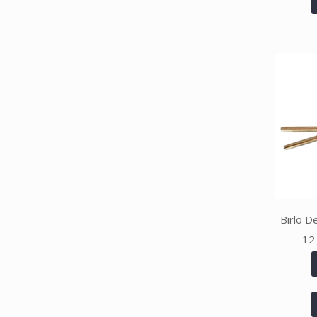
Birlo D
12