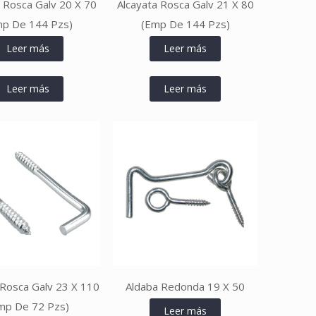
a Rosca Galv 20 X 70
Alcayata Rosca Galv 21 X 80
mp De 144 Pzs)
(Emp De 144 Pzs)
Leer más
Leer más
Leer más
Leer más
 Rosca Galv 23 X 110
Aldaba Redonda 19 X 50
mp De 72 Pzs)
Leer más