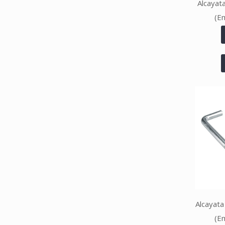
Alcayat
(E
Alcayata
(E