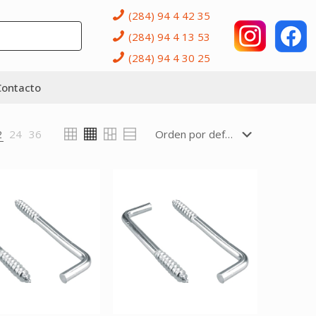
(284) 94 4 42 35
(284) 94 4 13 53
(284) 94 4 30 25
Contacto
2
24
36