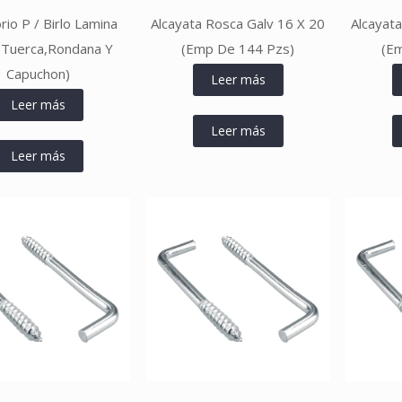
rio P / Birlo Lamina
Alcayata Rosca Galv 16 X 20
Alcayat
(Tuerca,Rondana Y
(Emp De 144 Pzs)
(E
Capuchon)
Leer más
Leer más
Leer más
Leer más