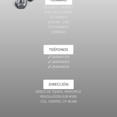
LUNES - VIERNES
8:00 AM a 2:00 PM
SABADO
8:00 AM - 2:00
DOMINGO
CERRADO
TEÉFONOS
2849441353
2849443025
2849444235
DIRECCIÓN
LERDO DE TEJADA, VERACRUZ.
REVOLUCION SUR #300
COL. CENTRO, CP:95280