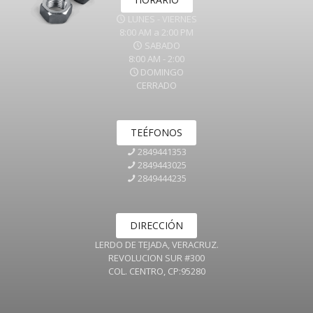
LUNES - VIERNES
8:00 AM a 2:00 PM
SABADO
8:00 AM - 2:00
DOMINGO
CERRADO
TEÉFONOS
2849441353
2849443025
2849444235
DIRECCIÓN
LERDO DE TEJADA, VERACRUZ.
REVOLUCION SUR #300
COL. CENTRO, CP:95280