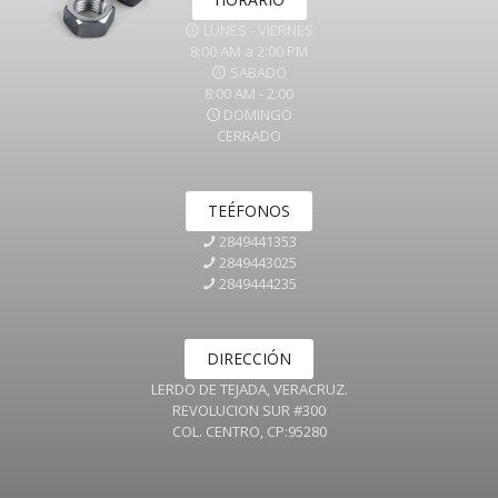
LUNES - VIERNES
8:00 AM a 2:00 PM
SABADO
8:00 AM - 2:00
DOMINGO
CERRADO
TEÉFONOS
2849441353
2849443025
2849444235
DIRECCIÓN
LERDO DE TEJADA, VERACRUZ.
REVOLUCION SUR #300
COL. CENTRO, CP:95280