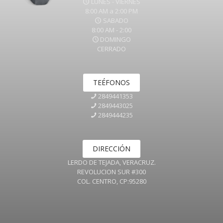
LUNES - VIERNES
8:00 AM a 2:00 PM
SABADO
8:00 AM - 2:00
DOMINGO
CERRADO
TEÉFONOS
2849441353
2849443025
2849444235
DIRECCIÓN
LERDO DE TEJADA, VERACRUZ.
REVOLUCION SUR #300
COL. CENTRO, CP:95280