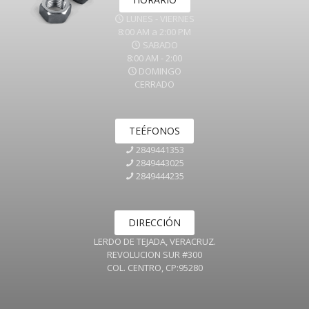
LUNES - VIERNES
8:00 AM a 2:00 PM
SABADO
8:00 AM - 2:00
DOMINGO
CERRADO
TEÉFONOS
2849441353
2849443025
2849444235
DIRECCIÓN
LERDO DE TEJADA, VERACRUZ.
REVOLUCION SUR #300
COL. CENTRO, CP:95280