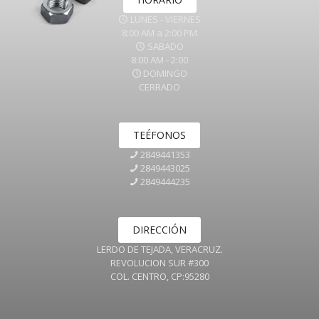
LUNES - VIERNES
8:00 AM a 2:00 PM
SABADO
8:00 AM - 2:00
DOMINGO
CERRADO
TEÉFONOS
2849441353
2849443025
2849444235
DIRECCIÓN
LERDO DE TEJADA, VERACRUZ.
REVOLUCION SUR #300
COL. CENTRO, CP:95280