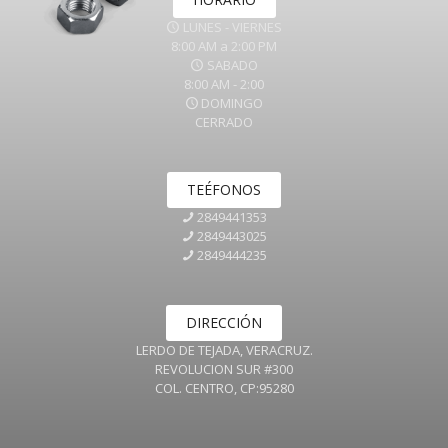
LUNES - VIERNES
8:00 AM a 2:00 PM
SABADO
8:00 AM - 2:00
DOMINGO
CERRADO
TEÉFONOS
2849441353
2849443025
2849444235
DIRECCIÓN
LERDO DE TEJADA, VERACRUZ.
REVOLUCION SUR #300
COL. CENTRO, CP:95280