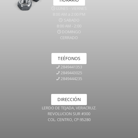
LUNES - VIERNES
8:00 AM a 2:00 PM
SABADO
8:00 AM - 2:00
DOMINGO
CERRADO
TEÉFONOS
2849441353
2849443025
2849444235
DIRECCIÓN
LERDO DE TEJADA, VERACRUZ.
REVOLUCION SUR #300
COL. CENTRO, CP:95280