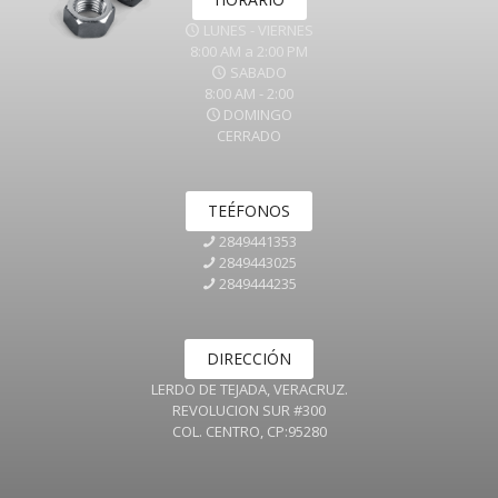
LUNES - VIERNES
8:00 AM a 2:00 PM
SABADO
8:00 AM - 2:00
DOMINGO
CERRADO
TEÉFONOS
2849441353
2849443025
2849444235
DIRECCIÓN
LERDO DE TEJADA, VERACRUZ.
REVOLUCION SUR #300
COL. CENTRO, CP:95280