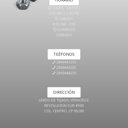
LUNES - VIERNES
8:00 AM a 2:00 PM
SABADO
8:00 AM - 2:00
DOMINGO
CERRADO
TEÉFONOS
2849441353
2849443025
2849444235
DIRECCIÓN
LERDO DE TEJADA, VERACRUZ.
REVOLUCION SUR #300
COL. CENTRO, CP:95280