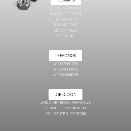
LUNES - VIERNES
8:00 AM a 2:00 PM
SABADO
8:00 AM - 2:00
DOMINGO
CERRADO
TEÉFONOS
2849441353
2849443025
2849444235
DIRECCIÓN
LERDO DE TEJADA, VERACRUZ.
REVOLUCION SUR #300
COL. CENTRO, CP:95280