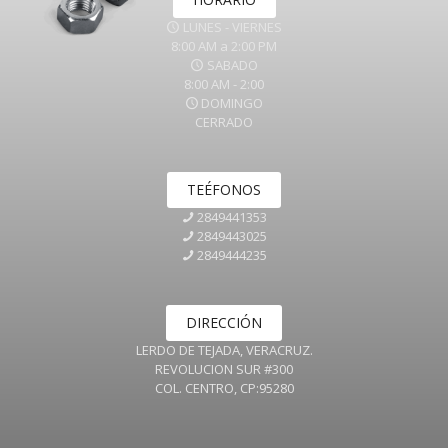
LUNES - VIERNES
8:00 AM a 2:00 PM
SABADO
8:00 AM - 2:00
DOMINGO
CERRADO
TEÉFONOS
2849441353
2849443025
2849444235
DIRECCIÓN
LERDO DE TEJADA, VERACRUZ.
REVOLUCION SUR #300
COL. CENTRO, CP:95280