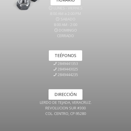
LUNES - VIERNES
8:00 AM a 2:00 PM
SABADO
8:00 AM - 2:00
DOMINGO
CERRADO
TEÉFONOS
2849441353
2849443025
2849444235
DIRECCIÓN
LERDO DE TEJADA, VERACRUZ.
REVOLUCION SUR #300
COL. CENTRO, CP:95280