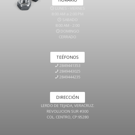
LUNES - VIERNES
8:00 AM a 2:00 PM
SABADO
8:00 AM - 2:00
DOMINGO
CERRADO
TEÉFONOS
2849441353
2849443025
2849444235
DIRECCIÓN
LERDO DE TEJADA, VERACRUZ.
REVOLUCION SUR #300
COL. CENTRO, CP:95280