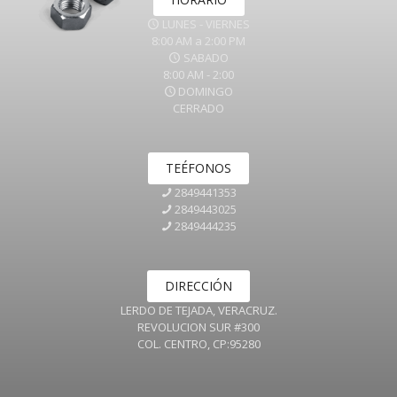
LUNES - VIERNES
8:00 AM a 2:00 PM
SABADO
8:00 AM - 2:00
DOMINGO
CERRADO
TEÉFONOS
2849441353
2849443025
2849444235
DIRECCIÓN
LERDO DE TEJADA, VERACRUZ.
REVOLUCION SUR #300
COL. CENTRO, CP:95280