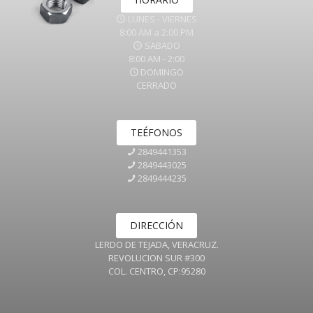
LUNES - VIERNES
8:00 AM a 2:00 PM
SABADO
8:00 AM - 2:00
DOMINGO
CERRADO
TEÉFONOS
2849441353
2849443025
2849444235
DIRECCIÓN
LERDO DE TEJADA, VERACRUZ.
REVOLUCION SUR #300
COL. CENTRO, CP:95280