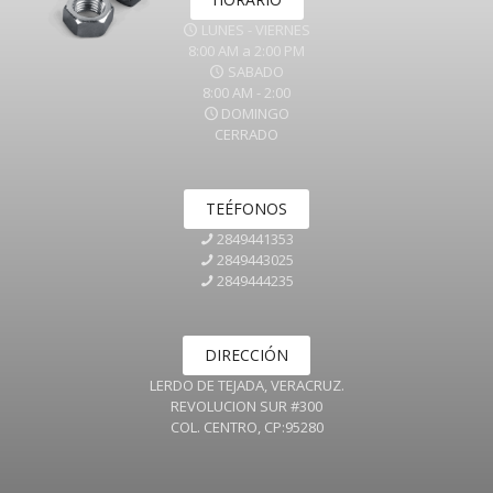
LUNES - VIERNES
8:00 AM a 2:00 PM
SABADO
8:00 AM - 2:00
DOMINGO
CERRADO
TEÉFONOS
2849441353
2849443025
2849444235
DIRECCIÓN
LERDO DE TEJADA, VERACRUZ.
REVOLUCION SUR #300
COL. CENTRO, CP:95280