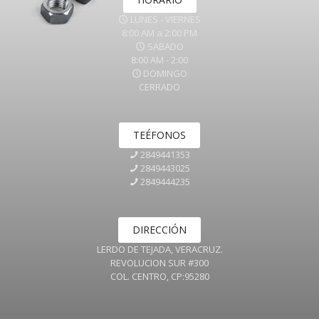
LUNES - VIERNES
8:00 AM a 2:00 PM
SABADO
8:00 AM - 2:00
DOMINGO
CERRADO
TEÉFONOS
2849441353
2849443025
2849444235
DIRECCIÓN
LERDO DE TEJADA, VERACRUZ.
REVOLUCION SUR #300
COL. CENTRO, CP:95280