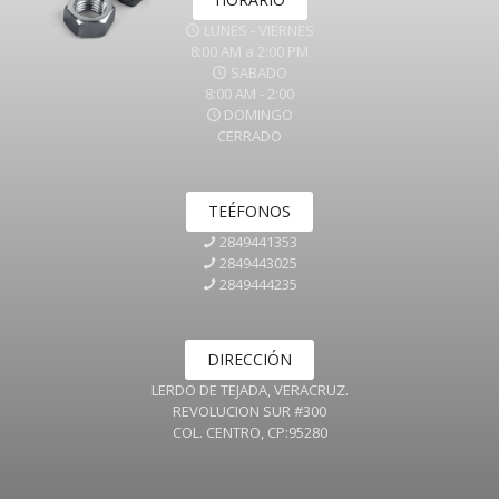
LUNES - VIERNES
8:00 AM a 2:00 PM
SABADO
8:00 AM - 2:00
DOMINGO
CERRADO
TEÉFONOS
2849441353
2849443025
2849444235
DIRECCIÓN
LERDO DE TEJADA, VERACRUZ.
REVOLUCION SUR #300
COL. CENTRO, CP:95280