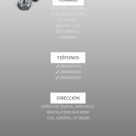
LUNES - VIERNES
8:00 AM a 2:00 PM
SABADO
8:00 AM - 2:00
DOMINGO
CERRADO
TEÉFONOS
2849441353
2849443025
2849444235
DIRECCIÓN
LERDO DE TEJADA, VERACRUZ.
REVOLUCION SUR #300
COL. CENTRO, CP:95280