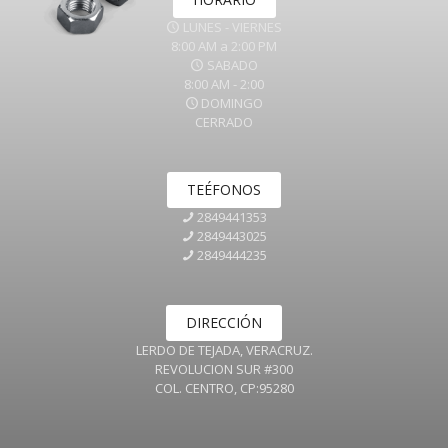
LUNES - VIERNES
8:00 AM a 2:00 PM
SABADO
8:00 AM - 2:00
DOMINGO
CERRADO
TEÉFONOS
2849441353
2849443025
2849444235
DIRECCIÓN
LERDO DE TEJADA, VERACRUZ.
REVOLUCION SUR #300
COL. CENTRO, CP:95280