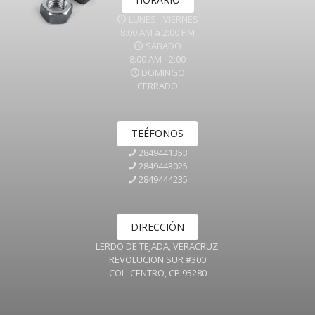
LUNES - VIERNES
8:00 AM a 2:00 PM
SABADO
8:00 AM - 2:00
DOMINGO
CERRADO
TEÉFONOS
2849441353
2849443025
2849444235
DIRECCIÓN
LERDO DE TEJADA, VERACRUZ.
REVOLUCION SUR #300
COL. CENTRO, CP:95280