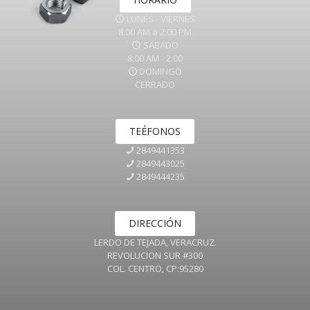
LUNES - VIERNES
8:00 AM a 2:00 PM
SABADO
8:00 AM - 2:00
DOMINGO
CERRADO
TEÉFONOS
2849441353
2849443025
2849444235
DIRECCIÓN
LERDO DE TEJADA, VERACRUZ.
REVOLUCION SUR #300
COL. CENTRO, CP:95280