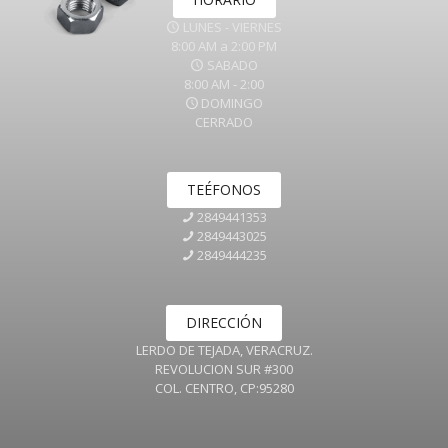
LUNES - VIERNES
8:00 AM a 2:00 PM
SABADO
8:00 AM - 2:00
DOMINGO
CERRADO
TEÉFONOS
2849441353
2849443025
2849444235
DIRECCIÓN
LERDO DE TEJADA, VERACRUZ.
REVOLUCION SUR #300
COL. CENTRO, CP:95280