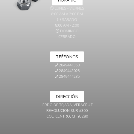
LUNES - VIERNES
8:00 AM a 2:00 PM
SABADO
8:00 AM - 2:00
DOMINGO
CERRADO
TEÉFONOS
2849441353
2849443025
2849444235
DIRECCIÓN
LERDO DE TEJADA, VERACRUZ.
REVOLUCION SUR #300
COL. CENTRO, CP:95280