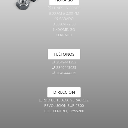
LUNES - VIERNES
8:00 AM a 2:00 PM
SABADO
8:00 AM - 2:00
DOMINGO
CERRADO
TEÉFONOS
2849441353
2849443025
2849444235
DIRECCIÓN
LERDO DE TEJADA, VERACRUZ.
REVOLUCION SUR #300
COL. CENTRO, CP:95280