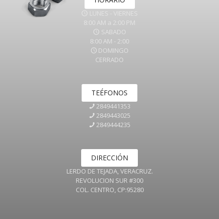
LUNES - VIERNES
8:00 AM a 2:00 PM
SABADO
8:00 AM - 2:00
DOMINGO
CERRADO
TEÉFONOS
2849441353
2849443025
2849444235
DIRECCIÓN
LERDO DE TEJADA, VERACRUZ.
REVOLUCION SUR #300
COL. CENTRO, CP:95280