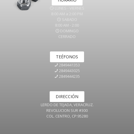
LUNES - VIERNES
8:00 AM a 2:00 PM
SABADO
8:00 AM - 2:00
DOMINGO
CERRADO
TEÉFONOS
2849441353
2849443025
2849444235
DIRECCIÓN
LERDO DE TEJADA, VERACRUZ.
REVOLUCION SUR #300
COL. CENTRO, CP:95280