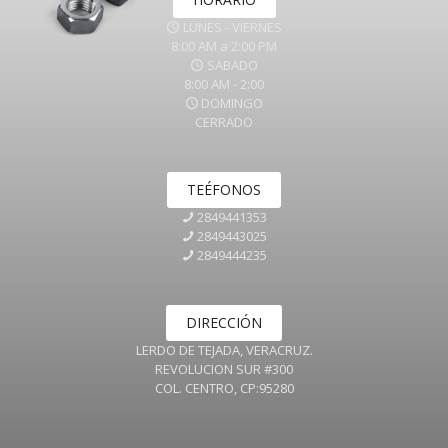
LUNES - VIERNES
8:00 AM a 2:00 PM
SABADO
8:00 AM - 2:00
DOMINGO
CERRADO
TEÉFONOS
2849441353
2849443025
2849444235
DIRECCIÓN
LERDO DE TEJADA, VERACRUZ.
REVOLUCION SUR #300
COL. CENTRO, CP:95280