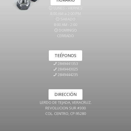
LUNES - VIERNES
8:00 AM a 2:00 PM
SABADO
8:00 AM - 2:00
DOMINGO
CERRADO
TEÉFONOS
2849441353
2849443025
2849444235
DIRECCIÓN
LERDO DE TEJADA, VERACRUZ.
REVOLUCION SUR #300
COL. CENTRO, CP:95280