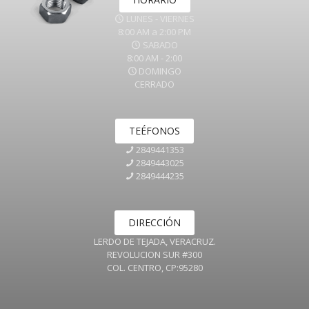
LUNES - VIERNES
8:00 AM a 2:00 PM
SABADO
8:00 AM - 2:00
DOMINGO
CERRADO
TEÉFONOS
2849441353
2849443025
2849444235
DIRECCIÓN
LERDO DE TEJADA, VERACRUZ.
REVOLUCION SUR #300
COL. CENTRO, CP:95280