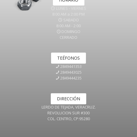
LUNES - VIERNES
8:00 AM a 2:00 PM
SABADO
8:00 AM - 2:00
DOMINGO
CERRADO
TEÉFONOS
2849441353
2849443025
2849444235
DIRECCIÓN
LERDO DE TEJADA, VERACRUZ.
REVOLUCION SUR #300
COL. CENTRO, CP:95280