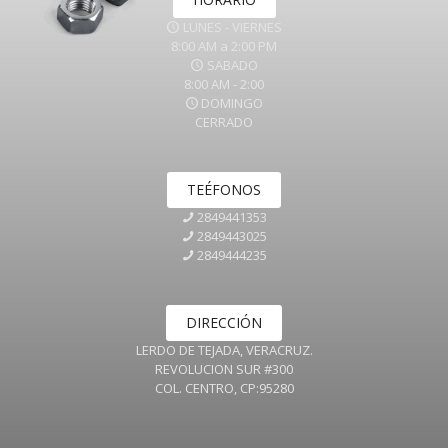
LUNES - VIERNES
8:00 AM a 2:00 PM
SABADO
8:00 AM - 2:00
DOMINGO
CERRADO
TEÉFONOS
2849441353
2849443025
2849444235
DIRECCIÓN
LERDO DE TEJADA, VERACRUZ.
REVOLUCION SUR #300
COL. CENTRO, CP:95280