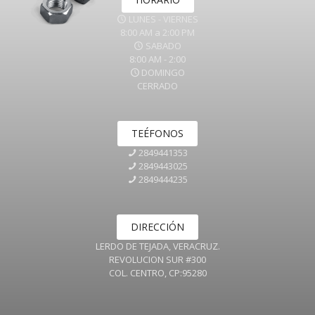
LUNES - VIERNES
8:00 AM a 2:00 PM
SABADO
8:00 AM - 2:00
DOMINGO
CERRADO
TEÉFONOS
2849441353
2849443025
2849444235
DIRECCIÓN
LERDO DE TEJADA, VERACRUZ.
REVOLUCION SUR #300
COL. CENTRO, CP:95280