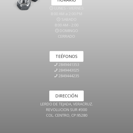
LUNES - VIERNES
8:00 AM a 2:00 PM
SABADO
8:00 AM - 2:00
DOMINGO
CERRADO
TEÉFONOS
2849441353
2849443025
2849444235
DIRECCIÓN
LERDO DE TEJADA, VERACRUZ.
REVOLUCION SUR #300
COL. CENTRO, CP:95280