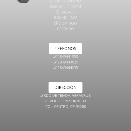
LUNES - VIERNES
8:00 AM a 2:00 PM
SABADO
8:00 AM - 2:00
DOMINGO
CERRADO
TEÉFONOS
2849441353
2849443025
2849444235
DIRECCIÓN
LERDO DE TEJADA, VERACRUZ.
REVOLUCION SUR #300
COL. CENTRO, CP:95280