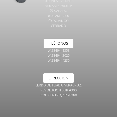
LUNES - VIERNES
8:00 AM a 2:00 PM
SABADO
8:00 AM - 2:00
DOMINGO
CERRADO
TEÉFONOS
2849441353
2849443025
2849444235
DIRECCIÓN
LERDO DE TEJADA, VERACRUZ.
REVOLUCION SUR #300
COL. CENTRO, CP:95280