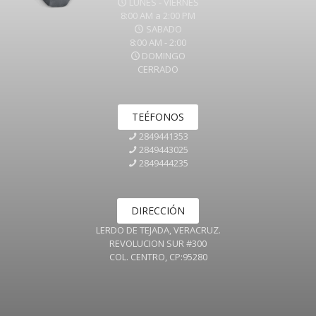
LUNES - VIERNES
8:00 AM a 2:00 PM
SABADO
8:00 AM - 2:00
DOMINGO
CERRADO
TEÉFONOS
2849441353
2849443025
2849444235
DIRECCIÓN
LERDO DE TEJADA, VERACRUZ.
REVOLUCION SUR #300
COL. CENTRO, CP:95280