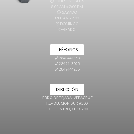
LUNES - VIERNES
8:00 AM a 2:00 PM
SABADO
8:00 AM - 2:00
DOMINGO
CERRADO
TEÉFONOS
2849441353
2849443025
2849444235
DIRECCIÓN
LERDO DE TEJADA, VERACRUZ.
REVOLUCION SUR #300
COL. CENTRO, CP:95280