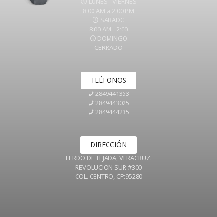
LUNES - VIERNES
8:00 AM a 2:00 PM
SABADO
8:00 AM - 2:00
DOMINGO
CERRADO
TEÉFONOS
2849441353
2849443025
2849444235
DIRECCIÓN
LERDO DE TEJADA, VERACRUZ.
REVOLUCION SUR #300
COL. CENTRO, CP:95280