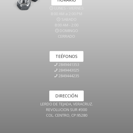
LUNES - VIERNES
8:00 AM a 2:00 PM
SABADO
8:00 AM - 2:00
DOMINGO
CERRADO
TEÉFONOS
2849441353
2849443025
2849444235
DIRECCIÓN
LERDO DE TEJADA, VERACRUZ.
REVOLUCION SUR #300
COL. CENTRO, CP:95280