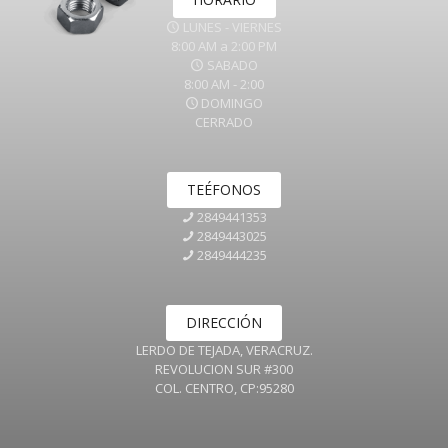
LUNES - VIERNES
8:00 AM a 2:00 PM
SABADO
8:00 AM - 2:00
DOMINGO
CERRADO
TEÉFONOS
2849441353
2849443025
2849444235
DIRECCIÓN
LERDO DE TEJADA, VERACRUZ.
REVOLUCION SUR #300
COL. CENTRO, CP:95280