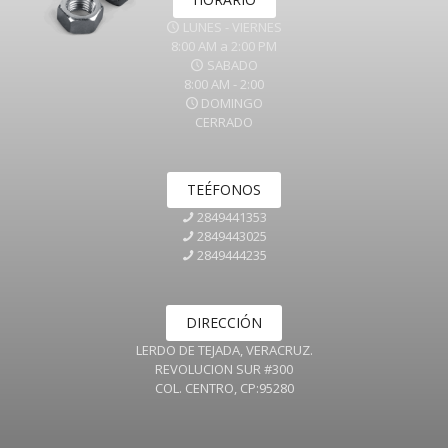
LUNES - VIERNES
8:00 AM a 2:00 PM
SABADO
8:00 AM - 2:00
DOMINGO
CERRADO
TEÉFONOS
2849441353
2849443025
2849444235
DIRECCIÓN
LERDO DE TEJADA, VERACRUZ.
REVOLUCION SUR #300
COL. CENTRO, CP:95280