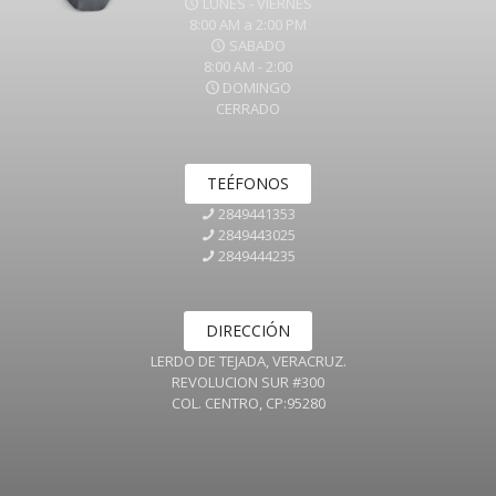
LUNES - VIERNES
8:00 AM a 2:00 PM
SABADO
8:00 AM - 2:00
DOMINGO
CERRADO
TEÉFONOS
2849441353
2849443025
2849444235
DIRECCIÓN
LERDO DE TEJADA, VERACRUZ.
REVOLUCION SUR #300
COL. CENTRO, CP:95280