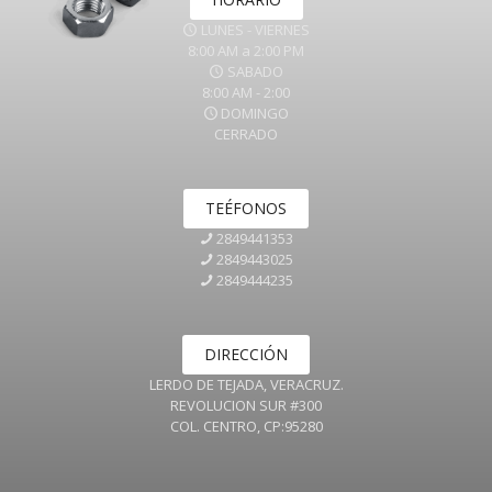
LUNES - VIERNES
8:00 AM a 2:00 PM
SABADO
8:00 AM - 2:00
DOMINGO
CERRADO
TEÉFONOS
2849441353
2849443025
2849444235
DIRECCIÓN
LERDO DE TEJADA, VERACRUZ.
REVOLUCION SUR #300
COL. CENTRO, CP:95280