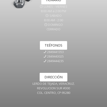
LUNES - VIERNES
8:00 AM a 2:00 PM
SABADO
8:00 AM - 2:00
DOMINGO
CERRADO
TEÉFONOS
2849441353
2849443025
2849444235
DIRECCIÓN
LERDO DE TEJADA, VERACRUZ.
REVOLUCION SUR #300
COL. CENTRO, CP:95280