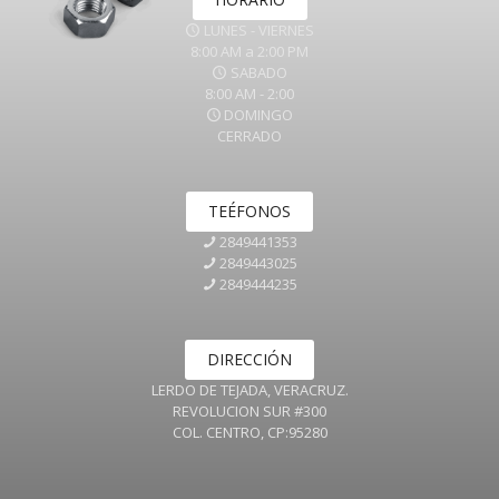
LUNES - VIERNES
8:00 AM a 2:00 PM
SABADO
8:00 AM - 2:00
DOMINGO
CERRADO
TEÉFONOS
2849441353
2849443025
2849444235
DIRECCIÓN
LERDO DE TEJADA, VERACRUZ.
REVOLUCION SUR #300
COL. CENTRO, CP:95280